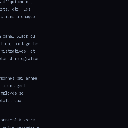
s d'équipement,
kets, etc. Les
estions à chaque
n canal Slack ou
ation, partage les
inistratives, et
plan d'intégration
rsonnes par année
e à un agent
employés se
plutôt que
connecté à votre
à votre messagerie