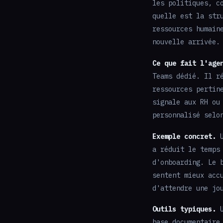
les politiques, c
quelle est la str
ressources humain
nouvelle arrivée.
Ce que fait l'age
Teams dédié. Il r
ressources pertin
signale aux RH ou
personnalisé selo
Exemple concret.
U
a réduit le temps
d'onboarding. Le 
sentent mieux acc
d'attendre une jo
Outils typiques.
U
base documentaire