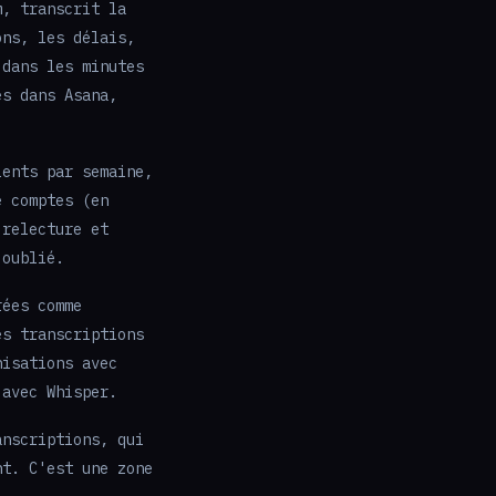
m, transcrit la
ons, les délais,
 dans les minutes
es dans Asana,
ients par semaine,
e comptes (en
 relecture et
 oublié.
rées comme
es transcriptions
nisations avec
 avec Whisper.
anscriptions, qui
nt. C'est une zone