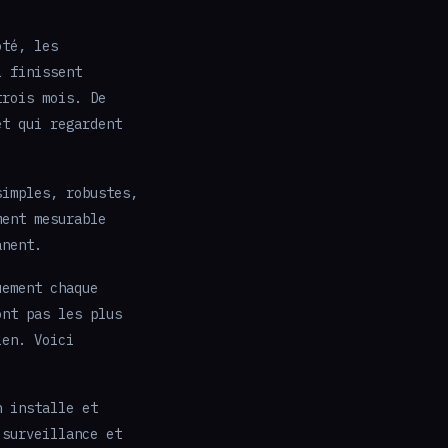
ôté, les
i finissent
trois mois. De
et qui regardent
simples, robustes,
ment mesurable
anent.
uement chaque
ont pas les plus
ien. Voici
n installe et
 surveillance et