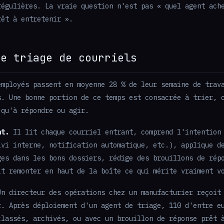
régulières. La vraie question n'est pas « quel agent ach
rêt à entretenir ».
Le triage de courriels
mployés passent en moyenne 28 % de leur semaine de trav
s. Une bonne portion de ce temps est consacrée à trier, 
 qu'à répondre ou agir.
nt.
Il lit chaque courriel entrant, comprend l'intention
ivi interne, notification automatique, etc.), applique d
ges dans les bons dossiers, rédige des brouillons de rép
it remonter en haut de la boîte ce qui mérite vraiment v
n directeur des opérations chez un manufacturier reçoit
r. Après déploiement d'un agent de triage, 110 d'entre e
classés, archivés, ou avec un brouillon de réponse prêt 