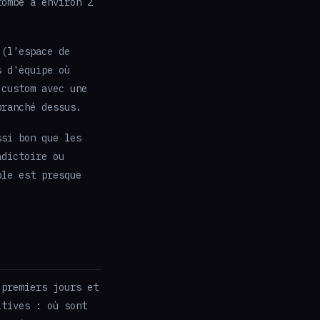
tombe à environ 2
 (l'espace de
s d'équipe où
 custom avec une
branché dessus.
ssi bon que les
adictoire ou
ble est presque
 premiers jours et
itives : où sont