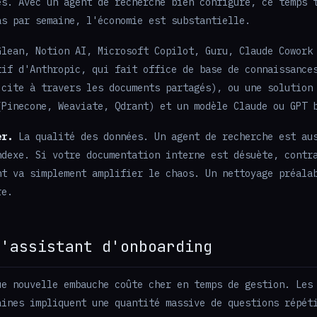
es. Avec un agent de recherche bien configuré, ce temps 
as par semaine, l'économie est substantielle.
lean, Notion AI, Microsoft Copilot, Guru, Claude Cowork
tif d'Anthropic, qui fait office de base de connaissance
 cite à travers les documents partagés), ou une solution
(Pinecone, Weaviate, Qdrant) et un modèle Claude ou GPT 
er.
La qualité des données. Un agent de recherche est au
ndexe. Si votre documentation interne est désuète, contr
nt va simplement amplifier le chaos. Un nettoyage préala
re.
L'assistant d'onboarding
e nouvelle embauche coûte cher en temps de gestion. Les
aines impliquent une quantité massive de questions répét