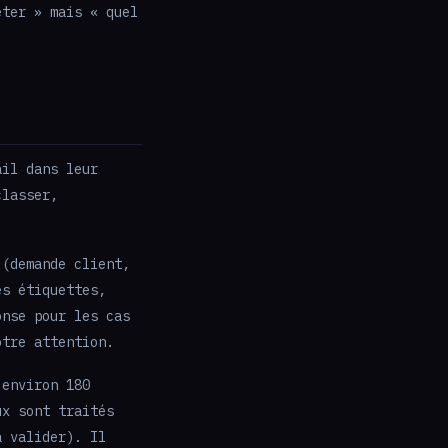
eter » mais « quel
ail dans leur
classer,
 (demande client,
es étiquettes,
onse pour les cas
otre attention.
 environ 180
ux sont traités
à valider). Il