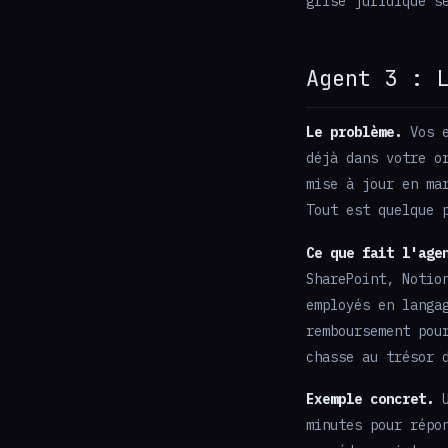
grise juridique s
Agent 3 : 
Le problème.
Vos e
déjà dans votre o
mise à jour en ma
Tout est quelque 
Ce que fait l'age
SharePoint, Notio
employés en langa
remboursement pou
chasse au trésor 
Exemple concret.
U
minutes pour répo