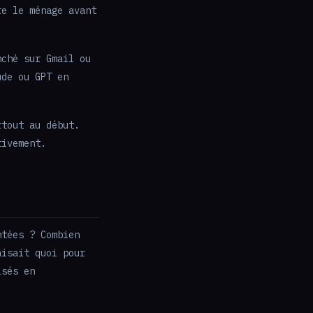
re le ménage avant
nché sur Gmail ou
ude ou GPT en
rtout au début.
tivement.
ntées ? Combien
aisait quoi pour
isés en