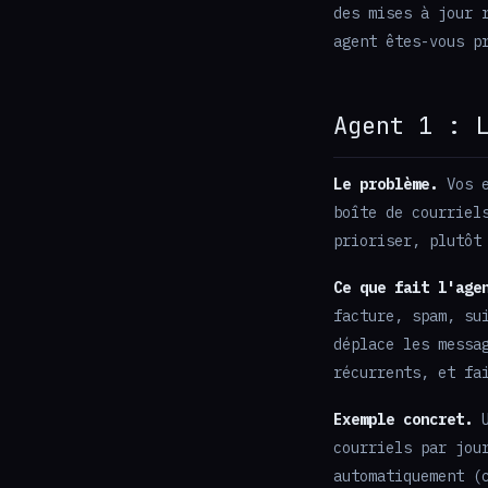
des mises à jour 
agent êtes-vous p
Agent 1 : 
Le problème.
Vos e
boîte de courriel
prioriser, plutôt
Ce que fait l'age
facture, spam, su
déplace les messa
récurrents, et fa
Exemple concret.
U
courriels par jou
automatiquement (