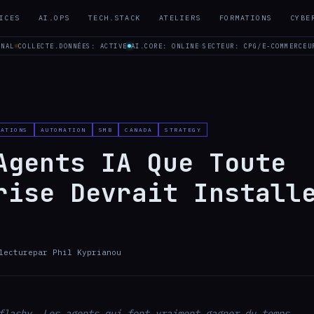
ICES
AI.OPS
TECH.STACK
ATELIERS
FORMATIONS
CYBE
ONAL
COLLECTE.DONNÉES: ACTIVE
AI.CORE: ONLINE
SECTEUR: CPG/E-COMMERCE
U
RATIONS
AUTOMATION
SMB
CANADA
STRATEGY
Agents IA Que Toute
rise Devrait Install
lecture
par
Phil Kyprianou
flashy. Les agents qui font vraiment gagner du temps.