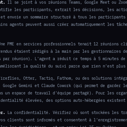
nt.
Il se joint à vos réunions Teams, Google Meet ou Zoo
ntifie les participants, extrait les décisions, les acti
 et envoie un sommaire structuré à tous les participants
ains agents peuvent aussi créer automatiquement les tâch
.
ne PME en services professionnels tenait 12 réunions cl
rendus étaient rédigés à la main par les gestionnaires d
s par réunion). L'agent a réduit ce temps à 5 minutes de
améliorant la qualité du suivi parce que rien n'est plus
ireflies, Otter, Tactiq, Fathom, ou des solutions intég
, Google Gemini et Claude Cowork (qui permet de garder l
ns un espace de travail d'équipe partagé). Pour les orga
identialité élevées, des options auto-hébergées existent
er.
La confidentialité. Vérifiez où sont stockées les tr
vos clients sont informés et consentent à l'enregistreme