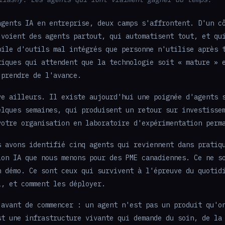
agents IA en entreprise, deux camps s'affrontent. D'un c
 voient des agents partout, qui automatisent tout, et qu
pile d'outils mal intégrés que personne n'utilise après 
tiques qui attendent que la technologie soit « mature » 
 prendre de l'avance.
ve ailleurs. Il existe aujourd'hui une poignée d'agents 
elques semaines, qui produisent un retour sur investisse
votre organisation en laboratoire d'expérimentation perm
s avons identifié cinq agents qui reviennent dans pratiq
ion IA que nous menons pour des PME canadiennes. Ce ne s
n démo. Ce sont ceux qui survivent à l'épreuve du quotid
i, et comment les déployer.
 avant de commencer : un agent n'est pas un produit qu'o
st une infrastructure vivante qui demande du soin, de la