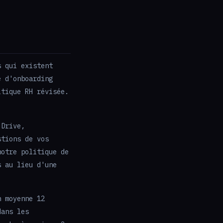
s qui existent
e d'onboarding
itique RH révisée.
 Drive,
stions de vos
notre politique de
s au lieu d'une
n moyenne 12
dans les