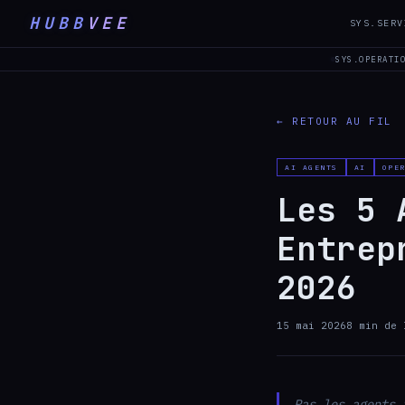
HUBB
VEE
SYS.SERV
SYS.OPERATI
← RETOUR AU FIL
AI AGENTS
AI
OPE
Les 5 
Entrep
2026
15 mai 2026
8
min de 
Pas les agents 