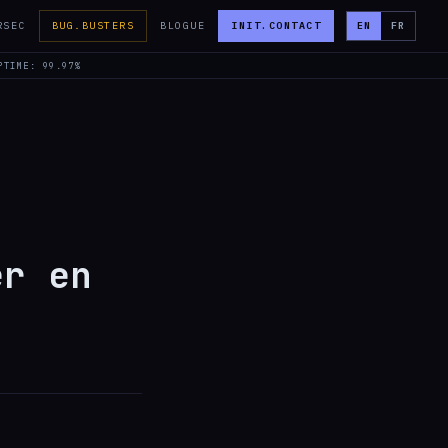
RSEC
BUG.BUSTERS
BLOGUE
INIT.CONTACT
EN
FR
PTIME: 99.97%
er en