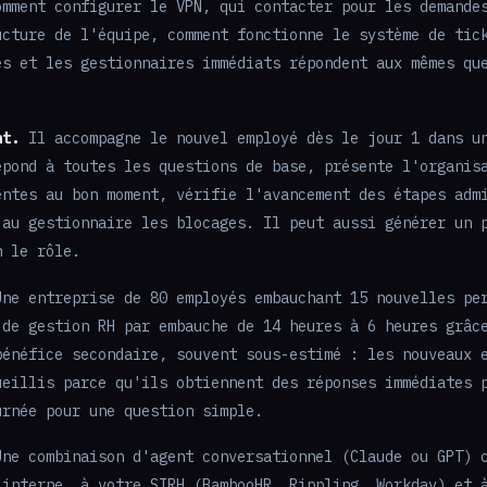
omment configurer le VPN, qui contacter pour les demande
ucture de l'équipe, comment fonctionne le système de tic
es et les gestionnaires immédiats répondent aux mêmes qu
nt.
Il accompagne le nouvel employé dès le jour 1 dans u
épond à toutes les questions de base, présente l'organis
entes au bon moment, vérifie l'avancement des étapes adm
 au gestionnaire les blocages. Il peut aussi générer un 
n le rôle.
ne entreprise de 80 employés embauchant 15 nouvelles pe
 de gestion RH par embauche de 14 heures à 6 heures grâc
bénéfice secondaire, souvent sous-estimé : les nouveaux 
ueillis parce qu'ils obtiennent des réponses immédiates 
urnée pour une question simple.
ne combinaison d'agent conversationnel (Claude ou GPT) 
 interne, à votre SIRH (BambooHR, Rippling, Workday) et 