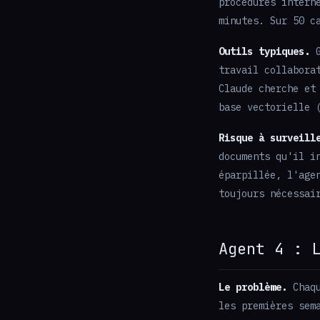
procédures intern
minutes. Sur 50 c
Outils typiques.
G
travail collabora
Claude cherche et
base vectorielle 
Risque à surveill
documents qu'il i
éparpillée, l'age
toujours nécessai
Agent 4 : 
Le problème.
Chaqu
les premières sem