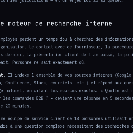
elon les juridictions — et un enjeu Loi 25 au Québec.
Le moteur de recherche interne
mployés perdent un temps fou à chercher des information
rganisation. Le contrat avec ce fournisseur, la procédur
rs dernier, la présentation client de l'an passé, la pol
part. Personne ne sait exactement où.
nt.
Il indexe l'ensemble de vos sources internes (Google
n, Confluence, Slack, courriels, etc.) et répond aux que
ge naturel, en citant les sources exactes. « Quelle est 
r les commandes B2B ? » devient une réponse en 5 seconde
de 20 minutes.
ne équipe de service client de 18 personnes utilisait e
ndre à une question complexe nécessitant des recherches 