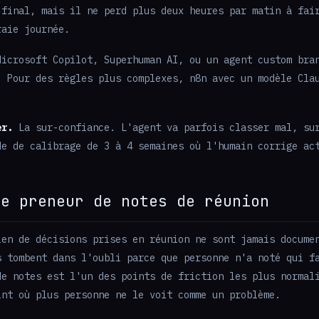
 final, mais il ne perd plus deux heures par matin à fai
raie journée.
icrosoft Copilot, Superhuman AI, ou un agent custom bra
. Pour des règles plus complexes, n8n avec un modèle Cla
er.
La sur-confiance. L'agent va parfois classer mal, su
de de calibrage de 3 à 4 semaines où l'humain corrige ac
Le preneur de notes de réunion
en de décisions prises en réunion ne sont jamais docume
s tombent dans l'oubli parce que personne n'a noté qui f
de notes est l'un des points de friction les plus normal
int où plus personne ne le voit comme un problème.