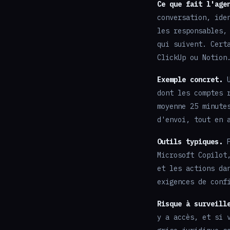
Ce que fait l'age
conversation, ide
les responsables,
qui suivent. Cert
ClickUp ou Notion
Exemple concret.
U
dont les comptes 
moyenne 25 minute
d'envoi, tout en 
Outils typiques.
F
Microsoft Copilot
et les actions da
exigences de conf
Risque à surveill
y a accès, et si 