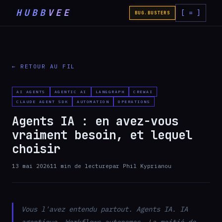
HUBB
VEE
[ = ]
BUG.BUSTERS
← RETOUR AU FIL
AI AGENTS
AGENTIC AI
LANGGRAPH
CREWAI
CLAUDE AGENT SDK
AUTOMATION
OPERATIONS
Agents IA : en avez-vous
vraiment besoin, et lequel
choisir
13 mai 2026
11
min de lecture
par
Phil Kyprianou
Vous l'avez entendu partout. Agents IA. IA