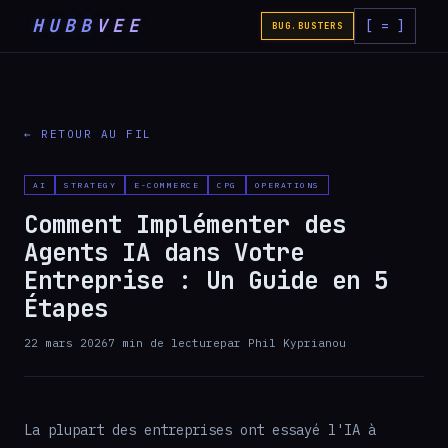
HUBB
VEE
[ = ]
BUG.BUSTERS
← RETOUR AU FIL
AI
STRATEGY
E-COMMERCE
CPG
OPERATIONS
Comment Implémenter des
Agents IA dans Votre
Entreprise : Un Guide en 5
Étapes
22 mars 2026
7
min de lecture
par
Phil Kyprianou
La plupart des entreprises ont essayé l'IA à