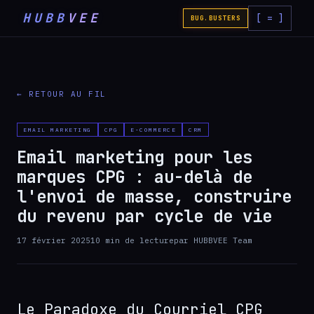
HUBB
VEE
[ = ]
BUG.BUSTERS
← RETOUR AU FIL
EMAIL MARKETING
CPG
E-COMMERCE
CRM
Email marketing pour les
marques CPG : au-delà de
l'envoi de masse, construire
du revenu par cycle de vie
17 février 2025
10
min de lecture
par
HUBBVEE Team
Le Paradoxe du Courriel CPG