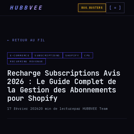
HUBB
VEE
[ = ]
BUG.BUSTERS
← RETOUR AU FIL
E-COMMERCE
SUBSCRIPTIONS
SHOPIFY
CPG
RECURRING REVENUE
Recharge Subscriptions Avis
2026 : Le Guide Complet de
la Gestion des Abonnements
pour Shopify
17 février 2026
20
min de lecture
par
HUBBVEE Team