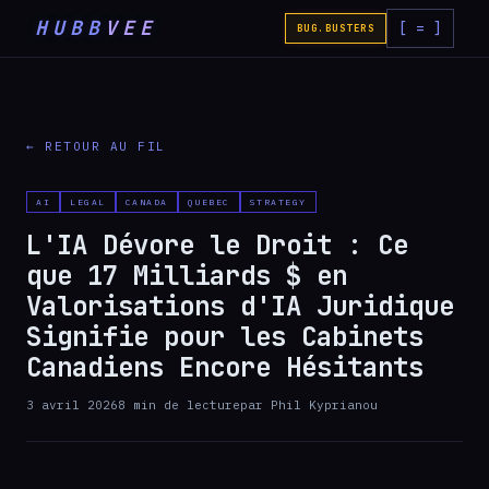
HUBB
VEE
[ = ]
BUG.BUSTERS
← RETOUR AU FIL
AI
LEGAL
CANADA
QUEBEC
STRATEGY
L'IA Dévore le Droit : Ce
que 17 Milliards $ en
Valorisations d'IA Juridique
Signifie pour les Cabinets
Canadiens Encore Hésitants
3 avril 2026
8
min de lecture
par
Phil Kyprianou