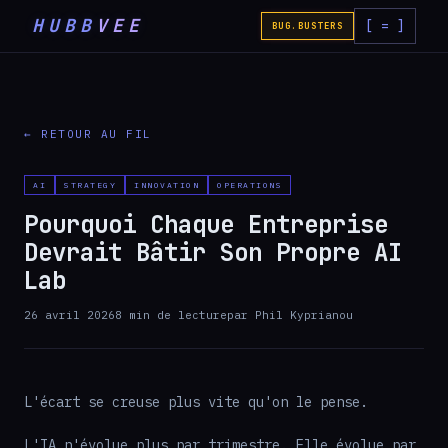
HUBB
VEE
[ = ]
BUG.BUSTERS
← RETOUR AU FIL
AI
STRATEGY
INNOVATION
OPERATIONS
Pourquoi Chaque Entreprise
Devrait Bâtir Son Propre AI
Lab
26 avril 2026
8
min de lecture
par
Phil Kyprianou
L'écart se creuse plus vite qu'on le pense.
L'IA n'évolue plus par trimestre. Elle évolue par