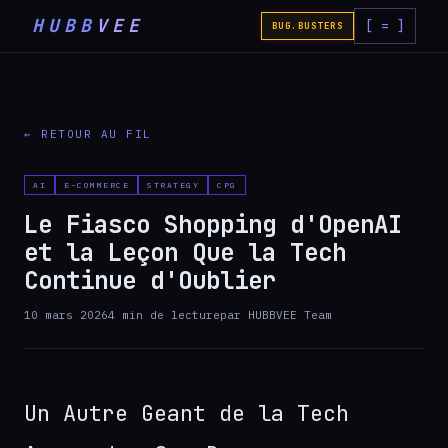
HUBB
VEE
[ = ]
BUG.BUSTERS
← RETOUR AU FIL
AI
E-COMMERCE
STRATEGY
CPG
Le Fiasco Shopping d'OpenAI
et la Leçon Que la Tech
Continue d'Oublier
10 mars 2026
4
min de lecture
par
HUBBVEE Team
Un Autre Geant de la Tech